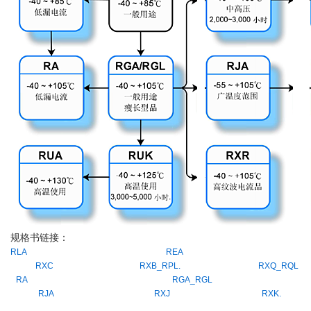
规格书链接：
RLA
REA
RXC
RXB_RPL.
RXQ_RQL
RA
RGA_RGL
RJA
RXJ
RXK.