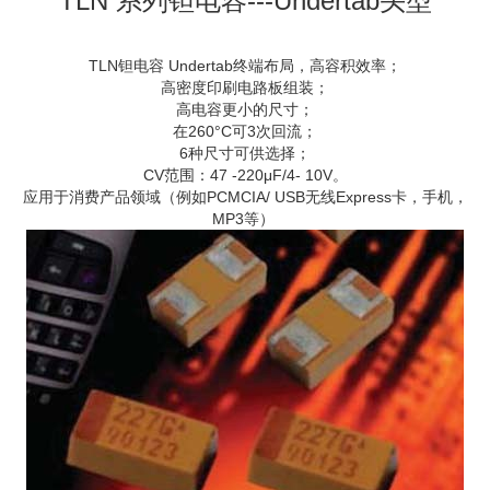
TLN 系列钽电容---Undertab头型
TLN钽电容 Undertab终端布局，高容积效率；
高密度印刷电路板组装；
高电容更小的尺寸；
在260°C可3次回流；
6种尺寸可供选择；
CV范围：47 -220μF/4- 10V。
应用于消费产品领域（例如PCMCIA/ USB无线Express卡，手机，
MP3等）